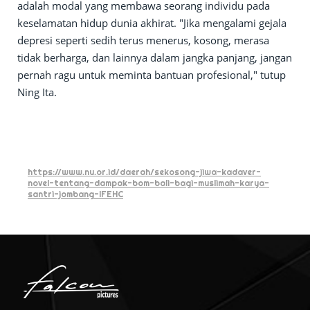
adalah modal yang membawa seorang individu pada
keselamatan hidup dunia akhirat. "Jika mengalami gejala
depresi seperti sedih terus menerus, kosong, merasa
tidak berharga, dan lainnya dalam jangka panjang, jangan
pernah ragu untuk meminta bantuan profesional," tutup
Ning Ita.
https://www.nu.or.id/daerah/sekosong-jiwa-kadaver-
novel-tentang-dampak-bom-bali-bagi-muslimah-karya-
santri-jombang-lFEHC