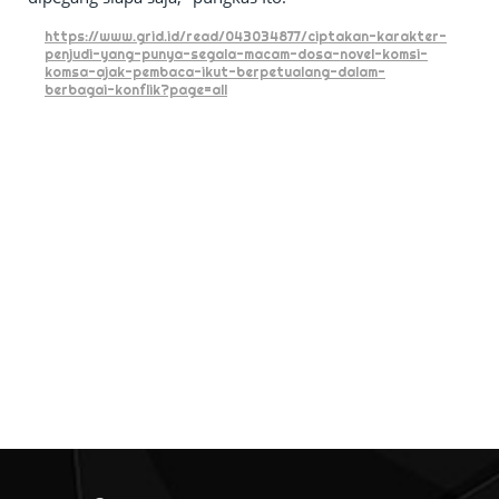
https://www.grid.id/read/043034877/ciptakan-karakter-
penjudi-yang-punya-segala-macam-dosa-novel-komsi-
komsa-ajak-pembaca-ikut-berpetualang-dalam-
berbagai-konflik?page=all